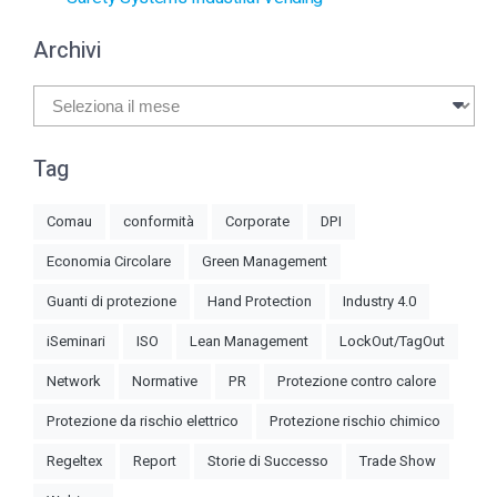
Archivi
Archivi
Tag
Comau
conformità
Corporate
DPI
Economia Circolare
Green Management
Guanti di protezione
Hand Protection
Industry 4.0
iSeminari
ISO
Lean Management
LockOut/TagOut
Network
Normative
PR
Protezione contro calore
Protezione da rischio elettrico
Protezione rischio chimico
Regeltex
Report
Storie di Successo
Trade Show