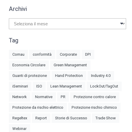
Archivi
Archivi
Tag
Comau
conformità
Corporate
DPI
Economia Circolare
Green Management
Guanti di protezione
Hand Protection
Industry 4.0
iSeminari
ISO
Lean Management
LockOut/TagOut
Network
Normative
PR
Protezione contro calore
Protezione da rischio elettrico
Protezione rischio chimico
Regeltex
Report
Storie di Successo
Trade Show
Webinar