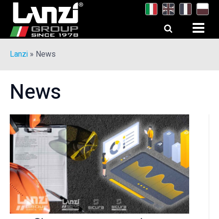
Lanzi
»
News
News