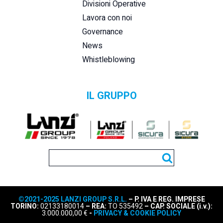
Divisioni Operative
Lavora con noi
Governance
News
Whistleblowing
IL GRUPPO
©2021-2025 LANZI GROUP S.R.L.
– P. IVA E REG. IMPRESE
TORINO:
02133180014
– REA:
TO 535492
– CAP. SOCIALE (i.v.):
3.000.000,00 €
-
PRIVACY & COOKIE POLICY