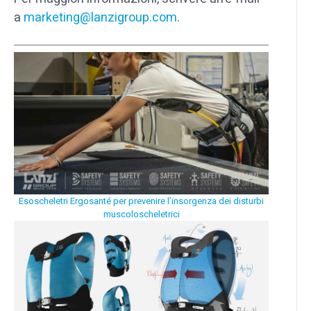
a
marketing@lanzigroup.com
.
Esoscheletri Ergosanté per prevenire l’insorgenza dei disturbi
muscoloscheletrici