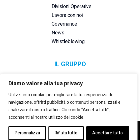
Divisioni Operative
Lavora con noi
Governance
News
Whistleblowing
IL GRUPPO
Diamo valore alla tua privacy
Utilizziamo i cookie per migliorare la tua esperienza di
navigazione, offrirti pubblicità o contenuti personalizzati e
analizzare il nostro traffico. Cliccando “Accetta tutti”,
acconsenti al nostro utilizzo dei cookie.
©2021-2025 LANZI GROUP S.R.L.
– P. IVA E REG. IMPRESE
Personalizza
Rifiuta tutto
Accettare tutto
TORINO:
02133180014
– REA:
TO 535492
– CAP. SOCIALE (i.v.):
3.000.000,00 €
-
PRIVACY & COOKIE POLICY