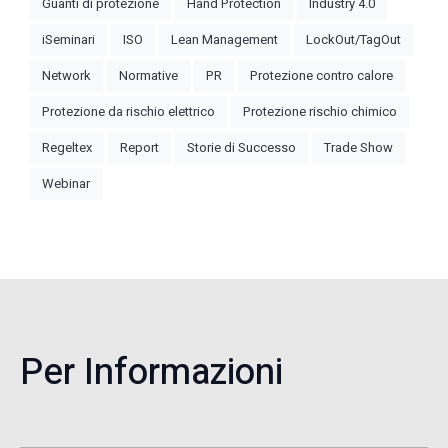
Guanti di protezione
Hand Protection
Industry 4.0
iSeminari
ISO
Lean Management
LockOut/TagOut
Network
Normative
PR
Protezione contro calore
Protezione da rischio elettrico
Protezione rischio chimico
Regeltex
Report
Storie di Successo
Trade Show
Webinar
Per Informazioni