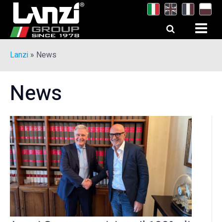
Lanzi
»
News
News