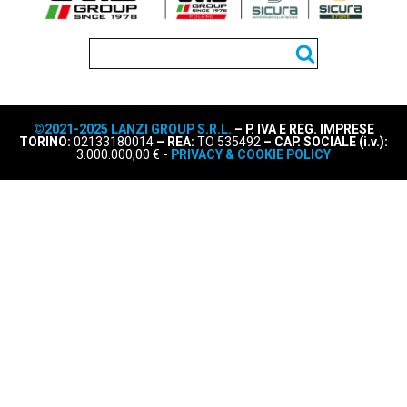
©2021-2025 LANZI GROUP S.R.L.
– P. IVA E REG. IMPRESE
TORINO:
02133180014
– REA:
TO 535492
– CAP. SOCIALE (i.v.):
3.000.000,00 €
-
PRIVACY & COOKIE POLICY