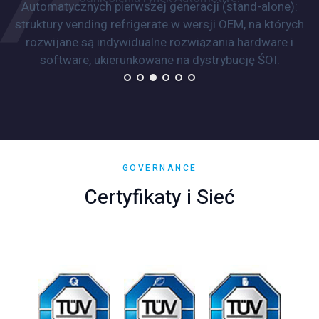
Automatycznych pierwszej generacji (stand-alone):
struktury vending refrigerate w wersji OEM, na których
rozwijane są indywidualne rozwiązania hardware i
software, ukierunkowane na dystrybucję ŚOI.
GOVERNANCE
Certyfikaty i Sieć