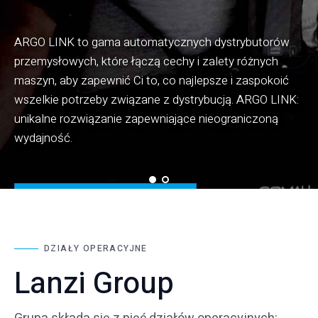
ARGO LINK to gama automatycznych dystrybutorów
przemysłowych, które łączą cechy i zalety różnych
maszyn, aby zapewnić Ci to, co najlepsze i zaspokoić
Technologia przędzy Soft-Shield i powłoka Hi-Foam
wszelkie potrzeby związane z dystrybucją. ARGO LINK:
gwarantują maksymalną elastyczność i odporność w
unikalne rozwiązanie zapewniające nieograniczoną
połączeniu z poszanowaniem zdrowia użytkownika.
wydajność.
Dowiedz się więcej
Dowiedz się więcej
DZIAŁY OPERACYJNE
Lanzi Group