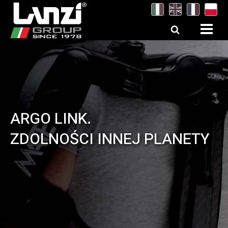
ARGO LINK.
ELASTYCZNOŚĆ,
ZDOLNOŚCI INNEJ PLANETY
WYTRZYMAŁOŚĆ I
WRAŻLIWOŚĆ STANĄ SIĘ
TWOJĄ DRUGĄ SKÓRĄ