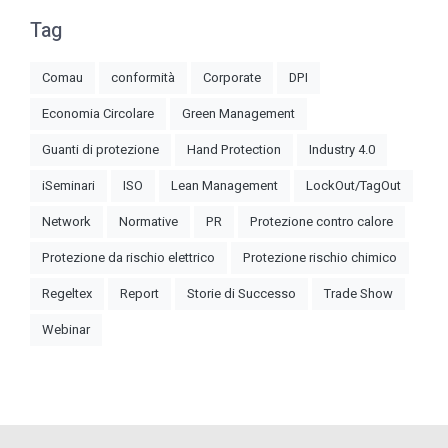
Tag
Comau
conformità
Corporate
DPI
Economia Circolare
Green Management
Guanti di protezione
Hand Protection
Industry 4.0
iSeminari
ISO
Lean Management
LockOut/TagOut
Network
Normative
PR
Protezione contro calore
Protezione da rischio elettrico
Protezione rischio chimico
Regeltex
Report
Storie di Successo
Trade Show
Webinar