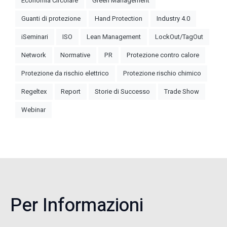
Economia Circolare
Green Management
Guanti di protezione
Hand Protection
Industry 4.0
iSeminari
ISO
Lean Management
LockOut/TagOut
Network
Normative
PR
Protezione contro calore
Protezione da rischio elettrico
Protezione rischio chimico
Regeltex
Report
Storie di Successo
Trade Show
Webinar
Per Informazioni