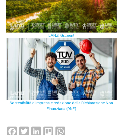
LANZI Gr…een!
Sostenibilità d’Impresa e redazione della Dichiarazione Non
Finanziaria (DNF)
Facebook
Twitter
LinkedIn
Trello
WhatsApp