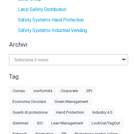
Lanzi Safety Distribution
Safety Systems Hand Protection
Safety Systems Industrial Vending
Archivi
Archivi
Tag
Comau
conformità
Corporate
DPI
Economia Circolare
Green Management
Guanti di protezione
Hand Protection
Industry 4.0
iSeminari
ISO
Lean Management
LockOut/TagOut
Network
Normative
PR
Protezione contro calore