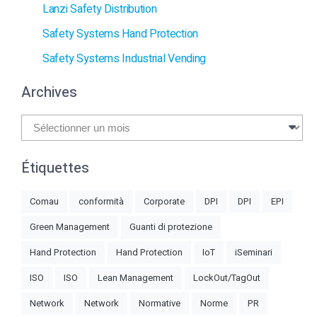
Lanzi Safety Distribution
Safety Systems Hand Protection
Safety Systems Industrial Vending
Archives
Archives
Étiquettes
Comau
conformità
Corporate
DPI
DPI
EPI
Green Management
Guanti di protezione
Hand Protection
Hand Protection
IoT
iSeminari
ISO
ISO
Lean Management
LockOut/TagOut
Network
Network
Normative
Norme
PR