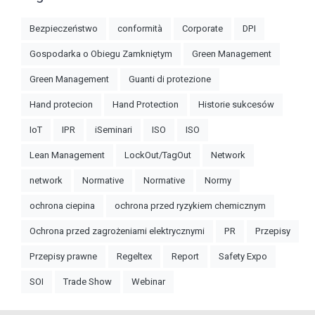
Bezpieczeństwo
conformità
Corporate
DPI
Gospodarka o Obiegu Zamkniętym
Green Management
Green Management
Guanti di protezione
Hand protecion
Hand Protection
Historie sukcesów
IoT
IPR
iSeminari
ISO
ISO
Lean Management
LockOut/TagOut
Network
network
Normative
Normative
Normy
ochrona ciepina
ochrona przed ryzykiem chemicznym
Ochrona przed zagrożeniami elektrycznymi
PR
Przepisy
Przepisy prawne
Regeltex
Report
Safety Expo
SOI
Trade Show
Webinar