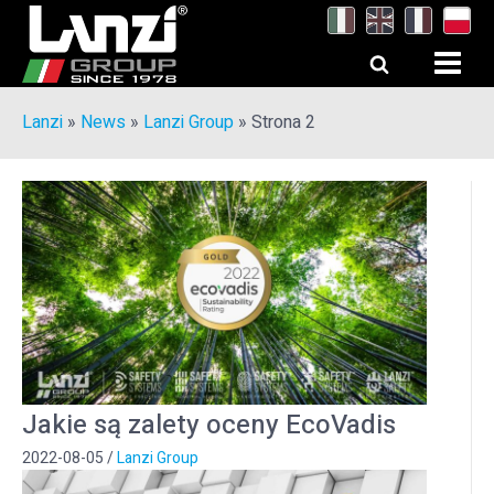
Lanzi
»
News
»
Lanzi Group
»
Strona 2
Jakie są zalety oceny EcoVadis
2022-08-05
/
Lanzi Group