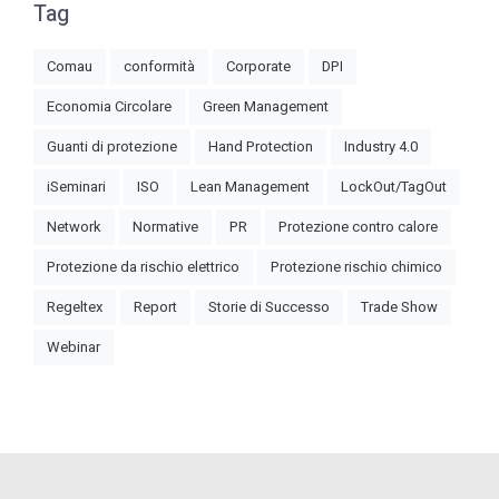
Tag
Comau
conformità
Corporate
DPI
Economia Circolare
Green Management
Guanti di protezione
Hand Protection
Industry 4.0
iSeminari
ISO
Lean Management
LockOut/TagOut
Network
Normative
PR
Protezione contro calore
Protezione da rischio elettrico
Protezione rischio chimico
Regeltex
Report
Storie di Successo
Trade Show
Webinar